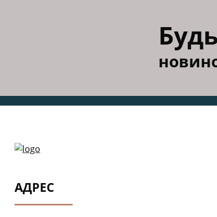
Будь
новино
АДРЕС