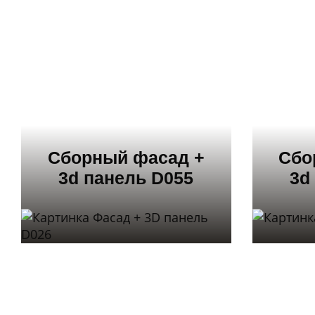
Сборный фасад +
Сбо
3d панель D055
3d