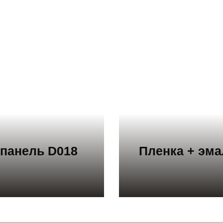
 панель D018
Пленка + эма