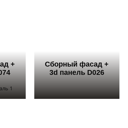
ад +
Сборный фасад +
074
3d панель D026