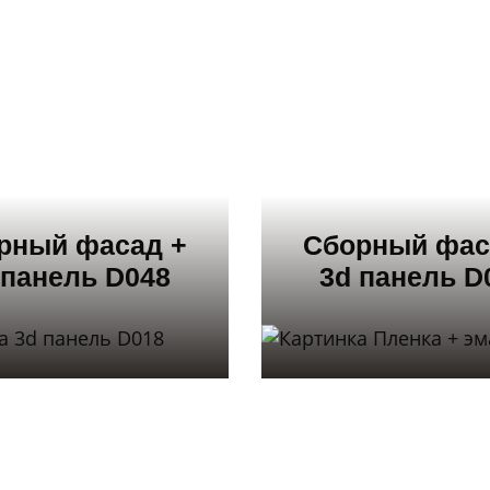
рный фасад +
Сборный фас
 панель D048
3d панель D