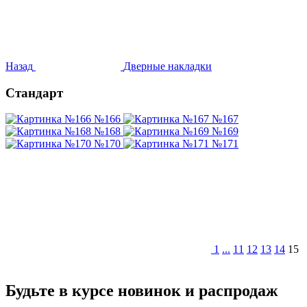
Назад
Дверные накладки
Стандарт
№166
№167
№168
№169
№170
№171
1
...
11
12
13
14
15
Будьте в курсе
новинок и распродаж