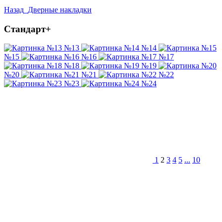
Назад
Дверные накладки
Стандарт+
№13
№14
№15
№16
№17
№18
№19
№20
№21
№22
№23
№24
1
2
3
4
5
...
10